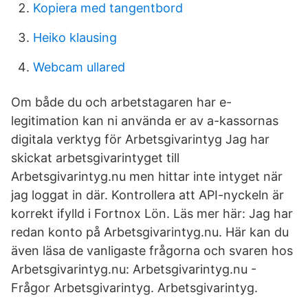
Kopiera med tangentbord
Heiko klausing
Webcam ullared
Om både du och arbetstagaren har e-
legitimation kan ni använda er av a-kassornas
digitala verktyg för Arbetsgivarintyg Jag har
skickat arbetsgivarintyget till
Arbetsgivarintyg.nu men hittar inte intyget när
jag loggat in där. Kontrollera att API-nyckeln är
korrekt ifylld i Fortnox Lön. Läs mer här: Jag har
redan konto på Arbetsgivarintyg.nu. Här kan du
även läsa de vanligaste frågorna och svaren hos
Arbetsgivarintyg.nu: Arbetsgivarintyg.nu -
Frågor Arbetsgivarintyg. Arbetsgivarintyg.