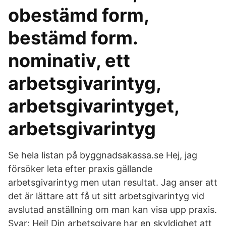
obestämd form,
bestämd form.
nominativ, ett
arbetsgivarintyg,
arbetsgivarintyget,
arbetsgivarintyg
Se hela listan på byggnadsakassa.se Hej, jag
försöker leta efter praxis gällande
arbetsgivarintyg men utan resultat. Jag anser att
det är lättare att få ut sitt arbetsgivarintyg vid
avslutad anställning om man kan visa upp praxis.
Svar: Hej! Din arbetsgivare har en skyldighet att