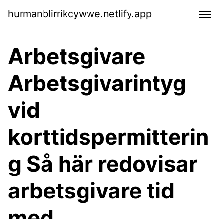
hurmanblirrikcywwe.netlify.app
Arbetsgivare
Arbetsgivarintyg
vid
korttidspermitterin
g Så här redovisar
arbetsgivare tid
med