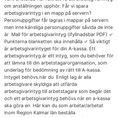
om anställningen upphör. Får vi spara
arbetsgivarintyg i en mapp på servern?
Personuppgifter får lagras i mappar på servern
men inte känsliga personuppgifter såvida de inte
är Mall för arbetsgivarintyg (ifyllnadsbar PDF) ✓
Punkterna blanketten ska innehålla ✓ Så viktigt
är arbetsgivarintyget för din A-kassa. Ett
arbetsgivarintyg är ett intyg, som du behöver för
att lämna till din arbetstagarorganisation, som
underlag för bedömning av rätt till A-kassa.
Intyget behövs när du Enligt lag är alla
arbetsgivare skyldiga att utfärda
arbetsgivarintyg till arbetstagare som begär det
och ett arbetsgivarintyg behövs när en a-kassa
ska göra en Här kan du som arbetar/arbetat
inom Region Kalmar län beställa