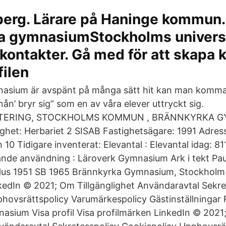
berg. Lärare på Haninge kommun.
a gymnasiumStockholms universi
kontakter. Gå med för att skapa k
filen
asium är avspänt på många sätt hit kan man komma
nån’ bryr sig” som en av våra elever uttryckt sig.
TERING, STOCKHOLMS KOMMUN , BRÄNNKYRKA G
ghet: Herbariet 2 SISAB Fastighetsägare: 1991 Adress :
10 Tidigare inventerat: Elevantal : Elevantal idag: 81
nde användning : Läroverk Gymnasium Ark i tekt Pau
us 1951 SB 1965 Brännkyrka Gymnasium, Stockholm Vi
kedIn © 2021; Om Tillgänglighet Användaravtal Sekre
hovsrättspolicy Varumärkespolicy Gästinställningar Ri
sium Visa profil Visa profilmärken LinkedIn © 202