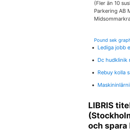
(Fler än 10 su
Parkering AB 
Midsommarkra
Pound sek grap
Lediga jobb e
Dc hudklinik
Rebuy kolla 
Maskininlärn
LIBRIS tit
(Stockholm
och spara 