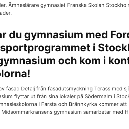
er. Ämneslärare gymnasiet Franska Skolan Stockholm
ader.
tar du gymnasium med For
nsportprogrammet i Stock
gymnasium och kom i kon
lorna!
av fasad Detalj från fasadutsmyckning Terass med sj
ium flyttar ut från sina lokaler på Södermalm i Stoc
mnasieskolorna i Farsta och Brännkyrka kommer att 
 på Midsommarkransens gymnasium samarbetar med