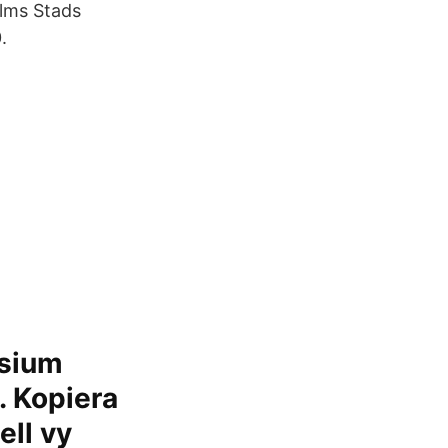
olms Stads
.
asium
. Kopiera
ell vy