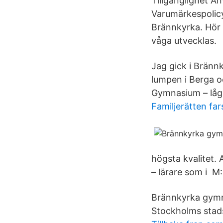
Tillgänglighet A
Varumärkespolicy
Brännkyrka. Hör d
våga utvecklas.
Jag gick i Bränn
lumpen i Berga 
Gymnasium – låg 
Familjerätten far
högsta kvalitet
– lärare som i​ M
Brännkyrka gymna
Stockholms stad