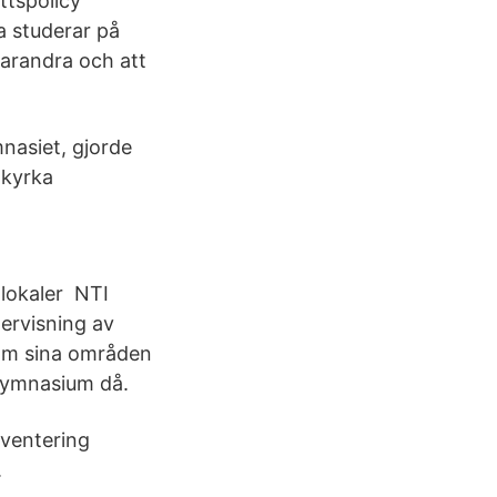
ttspolicy
a studerar på
varandra och att
nasiet, gjorde
nkyrka
lokaler​ NTI
ervisning av
nom sina områden
 gymnasium då.
nventering
.