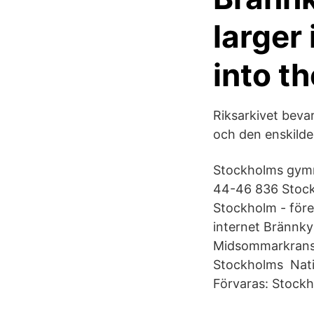
larger
into t
Riksarkivet beva
och den enskilde
Stockholms gymn
44-46 836 Stock
Stockholm - före
internet Brännky
Midsommarkransen
Stockholms Natio
Förvaras: Stockh