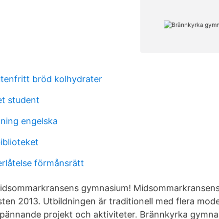
utenfritt bröd kolhydrater
t student
ning engelska
iblioteket
rlåtelse förmånsrätt
 Midsommarkransens gymnasium! Midsommarkransens
ten 2013. Utbildningen är traditionell med flera mod
pännande projekt och aktiviteter. Brännkyrka gymna