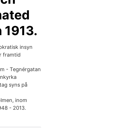
mated
n 1913.
okratisk insyn
r framtid
m - Tegnérgatan
nnkyrka
etag syns på
holmen, inom
948 - 2013.