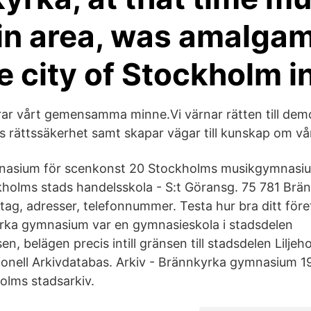
 in area, was amalga
he city of Stockholm i
rar vårt gemensamma minne.Vi värnar rätten till dem
s rättssäkerhet samt skapar vägar till kunskap om vå
asium för scenkonst 20 Stockholms musikgymnasiu
holms stads handelsskola - S:t Göransg. 75 781 Brä
tag, adresser, telefonnummer. Testa hur bra ditt för
rka gymnasium var en gymnasieskola i stadsdelen
, belägen precis intill gränsen till stadsdelen Lilje
nell Arkivdatabas. Arkiv - Brännkyrka gymnasium 1
olms stadsarkiv.