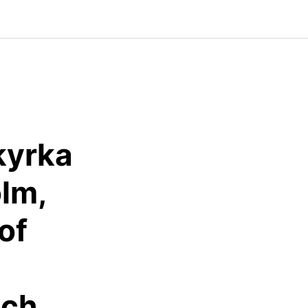
kyrka
olm,
of
uch