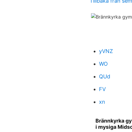
Tillbaka fran se
yVNZ
WO
QUd
FV
xn
Brännkyrka gym
i mysiga Mids