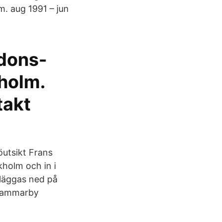
. aug 1991 – jun
dons-
holm.
takt
öutsikt Frans
kholm och in i
läggas ned på
 Hammarby