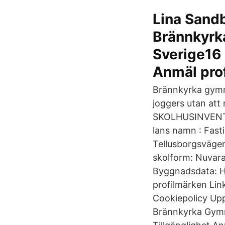
Lina Sand
Brännkyrk
Sverige16 
Anmäl pro
Brännkyrka gymn
joggers utan att 
SKOLHUSINVEN
lans namn : Fasti
Tellusborgsvägen 
skolform: Nuvara
Byggnadsdata: H
profilmärken Lin
Cookiepolicy Upp
Brännkyrka Gymna