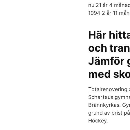
nu 21 år 4 månad
1994 2 år 11 mån
Här hit
och tra
Jämför 
med sko
Totalrenovering 
Schartaus gymnas
Brännkyrkas. Gy
grund av brist
Hockey.