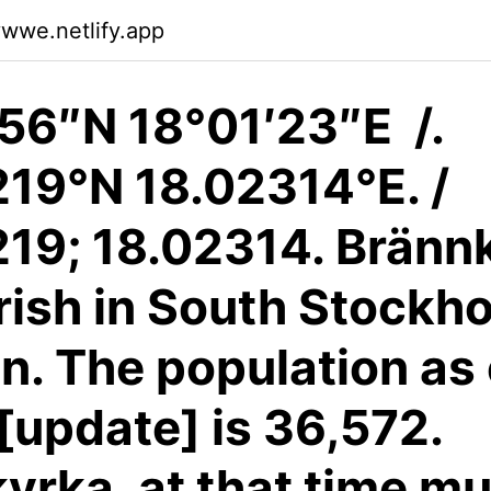
ywwe.netlify.app
56″N 18°01′23″E /.
19°N 18.02314°E. /
19; 18.02314. Bränn
arish in South Stockh
. The population as 
[update] is 36,572.
yrka, at that time m