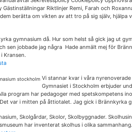
nvändaravtal Sekretesspolicy Cookiepolicy Upphovsrä
 Gästinställningar Riktlinjer Remi, Farah och Roxann
em berätta om vikten av att tro på sig själv, hjälpa 
kyrka gymnasium då. Hur som helst så gick jag ut gym
och sen jobbade jag några Hade anmält mej för Brän
i Kransen.
sta
Vi stannar kvar i våra nyrenoverade 
Gymnasiet i Stockholm erbjuder und
. Alla program har pedagoger med spetskompetens i
:Det var i mitten på åttiotalet. Jag gick i Brännkyrka
sium, Skolgårdar, Skolor, Skolbyggnader. Skolhusi
smuseum har inventerat skolhus i olika sammanhang