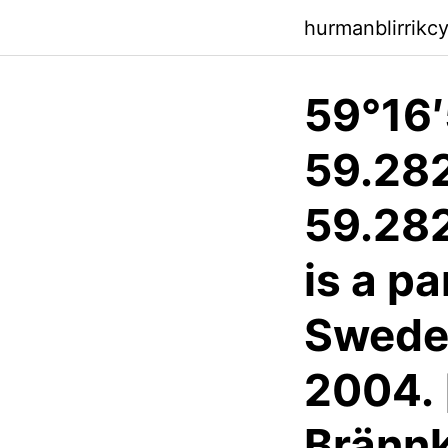
hurmanblirrikc
59°16′
59.282
59.282
is a p
Sweden
2004. 
Brännk