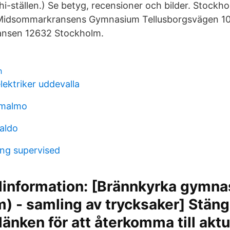
shi-ställen.) Se betyg, recensioner och bilder. Stockh
Midsommarkransens Gymnasium Tellusborgsvägen 10
nsen 12632 Stockholm.
h
lektriker uddevalla
 malmo
saldo
ing supervised
elinformation: [Brännkyrka gymn
) - samling av trycksaker] Stäng
länken för att återkomma till aktu