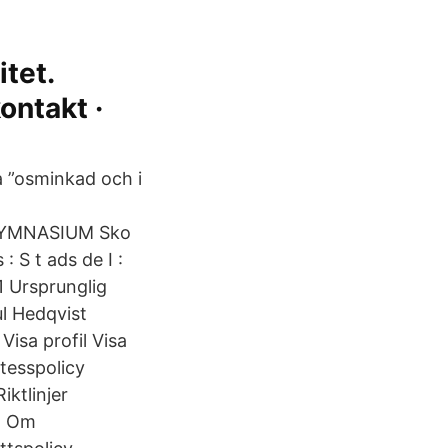
tet.
ontakt ·
 ”osminkad och i
YMNASIUM Sko
 S t ads de I :
1 Ursprunglig
l Hedqvist
sa profil Visa
tesspolicy
ktlinjer
1; Om