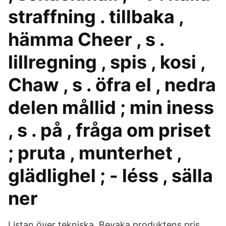
straffning . tillbaka ,
hämma Cheer , s .
lillregning , spis , kosi ,
Chaw , s . öfra el , nedra
delen mållid ; min iness
, s . på , fråga om priset
; pruta , munterhet ,
glädlighel ; - léss , sälla
ner
Listan över tekniska. Bevaka produktens pris.