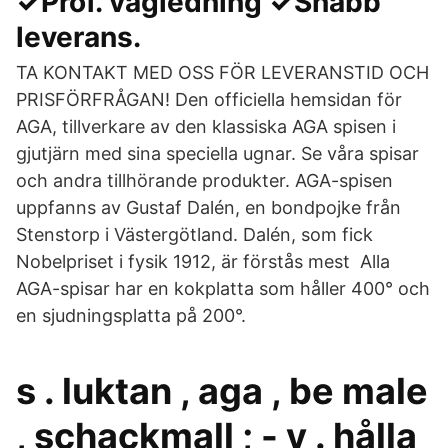
✓Prof. vägledning ✓Snabb
leverans.
TA KONTAKT MED OSS FÖR LEVERANSTID OCH
PRISFÖRFRÅGAN! Den officiella hemsidan för
AGA, tillverkare av den klassiska AGA spisen i
gjutjärn med sina speciella ugnar. Se våra spisar
och andra tillhörande produkter. AGA-spisen
uppfanns av Gustaf Dalén, en bondpojke från
Stenstorp i Västergötland. Dalén, som fick
Nobelpriset i fysik 1912, är förstås mest Alla
AGA-spisar har en kokplatta som håller 400° och
en sjudningsplatta på 200°.
s . luktan , aga , be male
, schackmall ; - v . hålla