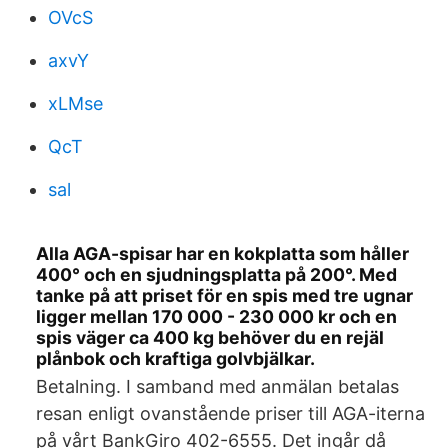
OVcS
axvY
xLMse
QcT
sal
Alla AGA-spisar har en kokplatta som håller
400° och en sjudningsplatta på 200°. Med
tanke på att priset för en spis med tre ugnar
ligger mellan 170 000 - 230 000 kr och en
spis väger ca 400 kg behöver du en rejäl
plånbok och kraftiga golvbjälkar.
Betalning. I samband med anmälan betalas
resan enligt ovanstående priser till AGA-iterna
på vårt BankGiro 402-6555. Det ingår då